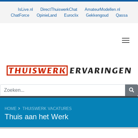
IsLive.nl
DirectThuiswerkChat
AmateurModellen.nl
ChatForce
OpinieLand
Euroclix
Gekkengoud
Qassa
Togg
HOME
THUISWERK VACATURES
Thuis aan het Werk