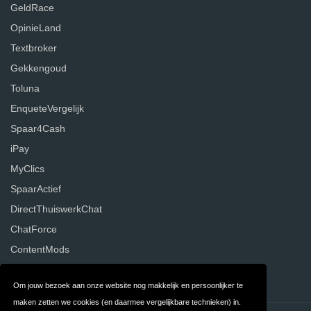
GeldRace
OpinieLand
Textbroker
Gekkengoud
Toluna
EnqueteVergelijk
Spaar4Cash
iPay
MyClics
SpaarActief
DirectThuiswerkChat
ChatForce
ContentMods
Temper Works
Om jouw bezoek aan onze website nog makkelijk en persoonlijker te
maken zetten we cookies (en daarmee vergelijkbare technieken) in.