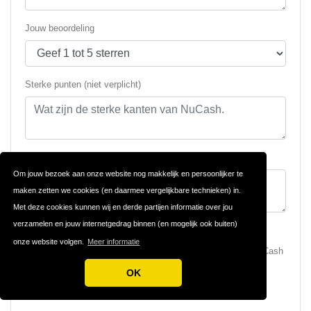
Jouw beoordeling
Sterke punten (niet verplicht)
Zwakke punten (niet verplicht)
Om jouw bezoek aan onze website nog makkelijk en persoonlijker te
maken zetten we cookies (en daarmee vergelijkbare technieken) in.
Met deze cookies kunnen wij en derde partijen informatie over jou
verzamelen en jouw internetgedrag binnen (en mogelijk ook buiten)
onze website volgen.
Meer informatie
Stuur me een e-mail als iemand een review schrijft over NuCash
Stuur me een e-mail als iemand reageert op mijn review
OK
Ik ga akkoord met de
Algemene Voorwaarden