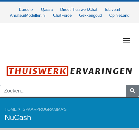
Euroclix
Qassa
DirectThuiswerkChat
IsLive.nl
AmateurModellen.nl
ChatForce
Gekkengoud
OpinieLand
Togg
HOME
SPAARPROGRAMMA'S
NuCash