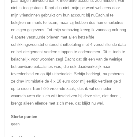
paar dagen antwoord dat ik meerdere accounts zou hebben, wat
niet is toegestaan. Klopt dus niet, mijn pc word wel eens door
mijn vriendinnen gebruikt om hun account bij nuCach.nl te
bekijken en mails te lezen, maar zij hebben dus hun emailadres
en eigen gegevens. Tot mijn verbazing kreeg ik vandaag ook nog
4 aparte verstuurde brieven met allen hetzelfde :
schikkingsvoorstel onterecht uitbetaling met 4 verschillende data
en het dreigement verdere stappen te ondernemen. Dit is toch te
belachelijk voor woorden zeg! Dacht dat dit een van de weinige
betrouwbare betaalsites was, die ook daadwerkelijk naar
tevredenheid en op tijd uitbetaalde. Schijn bedriegt, nu proberen
ze dmv intimidatie de 4 x 10 euro door mij eerlijk verdient geld
op te eisen. Een hélé vreemde zaak, dus ik wil een ieder
waarschuwen die zich wilt inschrijven bij deze site, niet doen!,
brengt alleen ellende met zich mee, dat blijkt nu wel.
Sterke punten
geen