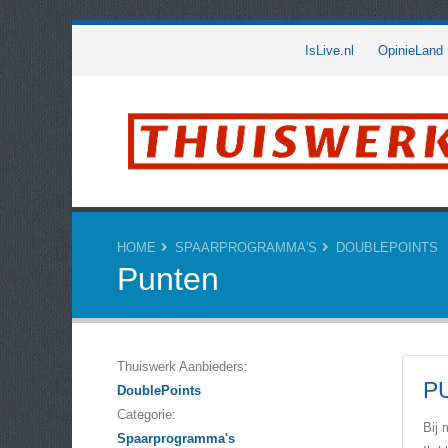
IsLive.nl
OpinieLand
HOME
SPAARPROGRAMMA'S
DOUBLEPOINTS
Punten
Thuiswerk Aanbieders:
P
DoublePoints
Categorie:
Bij 
Spaarprogramma's