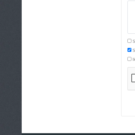
St
S
I