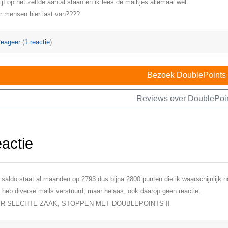
lijf op het zelfde aantal staan en ik lees de mailtjes allemaal wel.
r mensen hier last van????
eageer
(
1 reactie
)
Bezoek DoublePoints
Reviews over DoublePoi
eactie
 saldo staat al maanden op 2793 dus bijna 2800 punten die ik waarschijnlijk n
 heb diverse mails verstuurd, maar helaas, ook daarop geen reactie.
R SLECHTE ZAAK, STOPPEN MET DOUBLEPOINTS !!