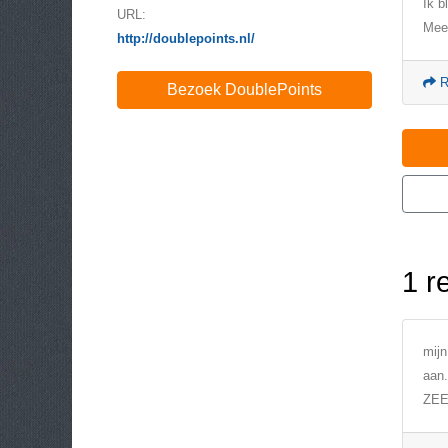
Ik b
URL:
Mee
http://doublepoints.nl/
R
Bezoek DoublePoints
1 r
mijn
aan.
ZEE