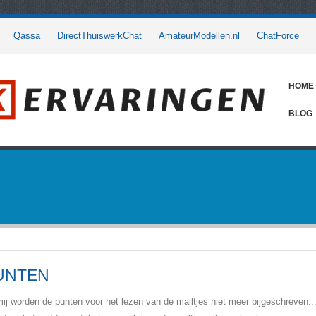
Qassa
DirectThuiswerkChat
AmateurModellen.nl
ChatForce
HOME
BLOG
UNTEN
mij worden de punten voor het lezen van de mailtjes niet meer bijgeschreven..