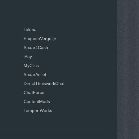
Toluna
EnqueteVergelijk
Spaar4Cash
iPay
MyClics
SpaarActief
DirectThuiswerkChat
ChatForce
ContentMods
Temper Works