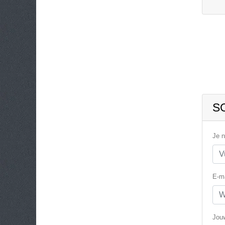
S
Je 
E-ma
Jouw