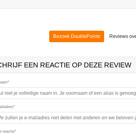
Bezoek DoublePoints
Reviews ove
CHRIJF EEN REACTIE OP DEZE REVIEW
naam*
iladres*
 reactie*