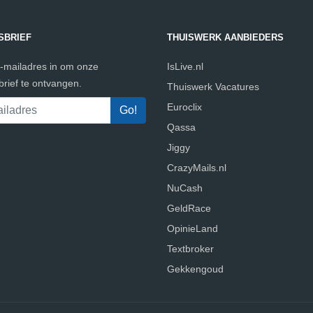
SBRIEF
THUISWERK AANBIEDERS
e-mailadres in om onze
IsLive.nl
rief te ontvangen.
Thuiswerk Vacatures
Euroclix
Qassa
Jiggy
CrazyMails.nl
NuCash
GeldRace
OpinieLand
Textbroker
Gekkengoud