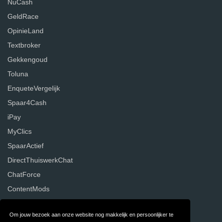
NuCash
GeldRace
OpinieLand
Textbroker
Gekkengoud
Toluna
EnqueteVergelijk
Spaar4Cash
iPay
MyClics
SpaarActief
DirectThuiswerkChat
ChatForce
ContentMods
Temper Works
Om jouw bezoek aan onze website nog makkelijk en persoonlijker te