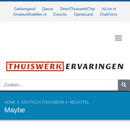
Gekkengoud
Qassa
DirectThuiswerkChat
IsLive.nl
AmateurModellen.nl
Euroclix
OpinieLand
ChatForce
Togg
HOME
EROTISCH THUISWERK
REGIOTEL
Maybe