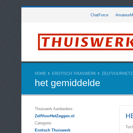
ChatForce
AmateurMo
HOME
EROTISCH THUISWERK
ZELFVOORHETZ
het gemiddelde
Thuiswerk Aanbieders:
H
ZelfVoorHetZeggen.nl
Categorie:
Toch
Erotisch Thuiswerk