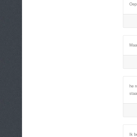
Oeps
Maak
he r
staa
Ik b