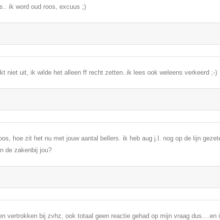
.. ik word oud roos, excuus ;)
t niet uit, ik wilde het alleen ff recht zetten..ik lees ook weleens verkeerd ;-)
oos, hoe zit het nu met jouw aantal bellers. ik heb aug j.l. nog op de lijn gezet
n de zakenbij jou?
en vertrokken bij zvhz, ook totaal geen reactie gehad op mijn vraag dus....en 