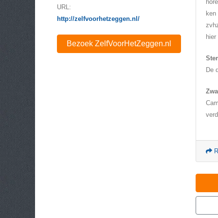
hore
URL:
ken 
http://zelfvoorhetzeggen.nl/
zvhz
hier
Bezoek ZelfVoorHetZeggen.nl
Ste
De d
Zwa
Camm
verd
R