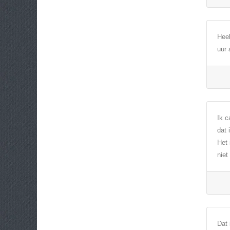
Heel
uur 
Ik c
dat 
Het 
niet
Dat 