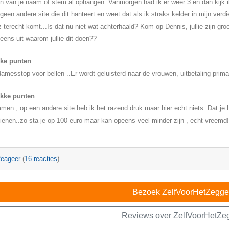
n van je naam of stem al ophangen. Vanmorgen had ik er weer 3 en dan kijk i
geen andere site die dit hanteert en weet dat als ik straks kelder in mijn ve
 terecht komt...Is dat nu niet wat achterhaald? Kom op Dennis, jullie zijn gro
 eens uit waarom jullie dit doen??
rke punten
amesstop voor bellen ..Er wordt geluisterd naar de vrouwen, uitbetaling prima
kke punten
en , op een andere site heb ik het razend druk maar hier echt niets..Dat je 
ienen..zo sta je op 100 euro maar kan opeens veel minder zijn , echt vreemd!
eageer
(
16 reacties
)
Bezoek ZelfVoorHetZegge
Reviews over ZelfVoorHetZe