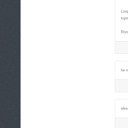
Loop
top
Roo
he r
elke