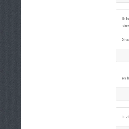
Ik b
stre
Gro
en h
ik z