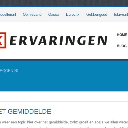
dellen.nl
OpinieLand
Qassa
Euroclix
Gekkengoud
IsLive.nl
HOME
BLOG
EGGEN.NL
ET GEMIDDELDE
 weer een topic hier over het gemiddelde, zvhz groeit en zoals we allen wete