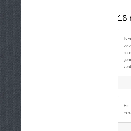
16 
Ik v
ople
naar
gemi
verd
Het 
min