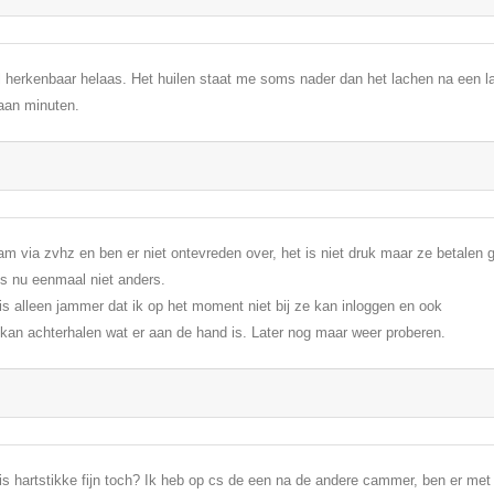
 herkenbaar helaas. Het huilen staat me soms nader dan het lachen na een l
aan minuten.
am via zvhz en ben er niet ontevreden over, het is niet druk maar ze betale
is nu eenmaal niet anders.
is alleen jammer dat ik op het moment niet bij ze kan inloggen en ook
 kan achterhalen wat er aan de hand is. Later nog maar weer proberen.
is hartstikke fijn toch? Ik heb op cs de een na de andere cammer, ben er met 