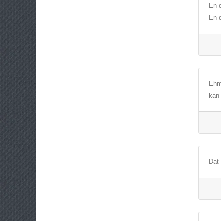
En d
En d
Ehm.
kan 
Dat 