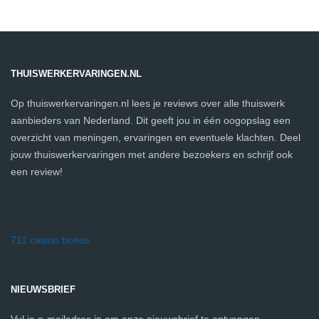
THUISWERKERVARINGEN.NL
Op thuiswerkervaringen.nl lees je reviews over alle thuiswerk
aanbieders van Nederland. Dit geeft jou in één oogopslag een
overzicht van meningen, ervaringen en eventuele klachten. Deel
jouw thuiswerkervaringen met andere bezoekers en schrijf ook
een review!
711 casino bonus
NIEUWSBRIEF
Vul je e-mailadres in om onze nieuwsbrief te ontvangen.