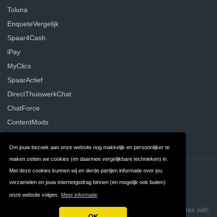
Toluna
EnqueteVergelijk
Spaar4Cash
iPay
MyClics
SpaarActief
DirectThuiswerkChat
ChatForce
ContentMods
Temper Works
Om jouw bezoek aan onze website nog makkelijk en persoonlijker te
maken zetten we cookies (en daarmee vergelijkbare technieken) in.
Met deze cookies kunnen wij en derde partijen informatie over jou
Contact
Privacy
verzamelen en jouw internetgedrag binnen (en mogelijk ook buiten)
Algemene Voorwaarden
FAQ
onze website volgen.
Meer informatie
Copyright © 2026 Thuiswerkervaringen.nl
Build review sites with
OK