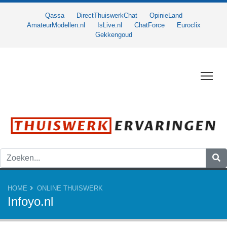
Qassa
DirectThuiswerkChat
OpinieLand
AmateurModellen.nl
IsLive.nl
ChatForce
Euroclix
Gekkengoud
Togg
HOME
ONLINE THUISWERK
Infoyo.nl