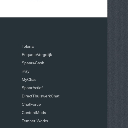
Toluna
EnqueteVergelijk
Spaar4Cash
iPay
MyClics
SpaarActief
DirectThuiswerkChat
ChatForce
ContentMods
Temper Works