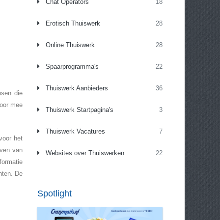
Chat Operators
18
Erotisch Thuiswerk
28
Online Thuiswerk
28
Spaarprogramma's
22
Thuiswerk Aanbieders
36
nsen die
Door mee
Thuiswerk Startpagina's
3
.
Thuiswerk Vacatures
7
voor het
even van
Websites over Thuiswerken
22
formatie
nten. De
Spotlight