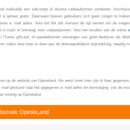
el makkelijk een zakcentje of diverse cadeaubonnen verdienen. Inschrijv
el is geheel gratis. Daarnaast hoeven gebruikers zich geen zorgen te maken,
geven e- mail adres. Voor het feit dat mensen de tijd nemen om de vrage
ld in cash of ontvangt men cadeaubonnen. Voor het invullen van de online
e
n iTunes giftcard, of waardebonnen ontvangen van grote bedrijven als Med
zen vallen door mee te doen aan de driemaandelijkse prijstrekking, waarbij 
jven op de website van Opinieland. Als eerst moet men zijn of haar gegevens
- mail gestuurd naar het opgegeven e- mail adres ter bevestiging van de insch
aar mening op Opinieland.
Bezoek OpinieLand