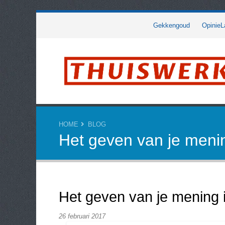
Gekkengoud
OpinieL
HOME
BLOG
Het geven van je menin
Het geven van je mening i
26 februari 2017