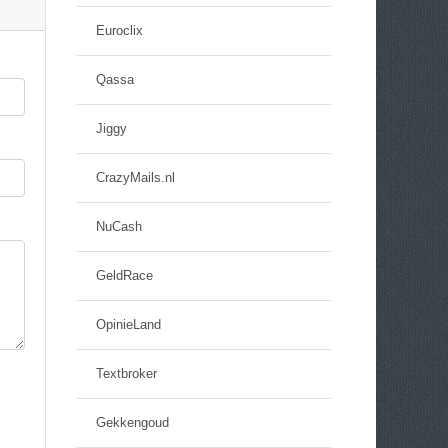
Euroclix
Qassa
Jiggy
CrazyMails.nl
NuCash
GeldRace
OpinieLand
Textbroker
Gekkengoud