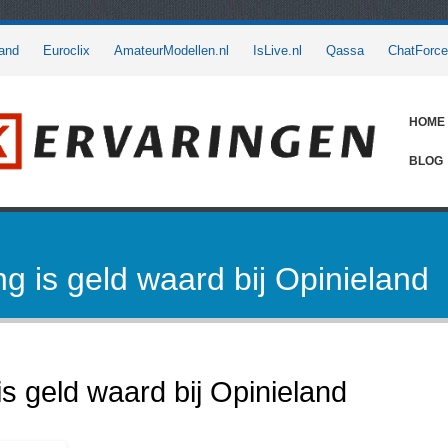
and
Euroclix
AmateurModellen.nl
IsLive.nl
Qassa
ChatForce
HOME
BLOG
g is geld waard bij Opinieland
s geld waard bij Opinieland