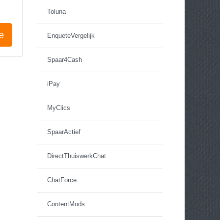
Toluna
e
EnqueteVergelijk
Spaar4Cash
iPay
MyClics
SpaarActief
DirectThuiswerkChat
ChatForce
ContentMods