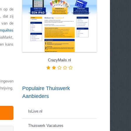
en op de
 dat zij
n van de
nquêtes
iaMarkt,
men kans
CrazyMails.nl
 ingeven
Populaire Thuiswerk
rijving.
Aanbieders
IsLive.nl
Thuiswerk Vacatures