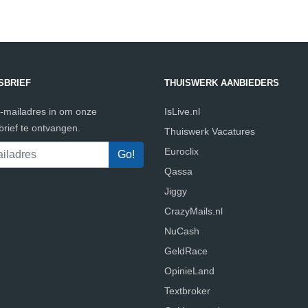
SBRIEF
THUISWERK AANBIEDERS
e-mailadres in om onze
IsLive.nl
rief te ontvangen.
Thuiswerk Vacatures
Euroclix
Qassa
Jiggy
CrazyMails.nl
NuCash
GeldRace
OpinieLand
Textbroker