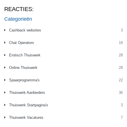
REACTIES:
Categorieën
Cashback websites
3
Chat Operators
18
Erotisch Thuiswerk
28
Online Thuiswerk
28
Spaarprogramma's
22
Thuiswerk Aanbieders
36
Thuiswerk Startpagina's
3
Thuiswerk Vacatures
7