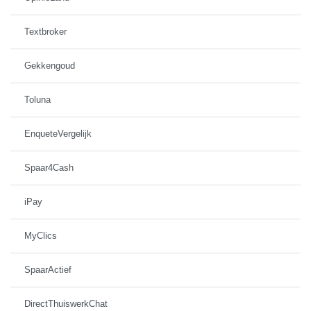
Textbroker
Gekkengoud
Toluna
EnqueteVergelijk
Spaar4Cash
iPay
MyClics
SpaarActief
DirectThuiswerkChat