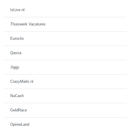
IsLive.nl
Thuiswerk Vacatures
Euroclix
Qassa
Jiggy
CrazyMails.nl
NuCash
GeldRace
OpinieLand