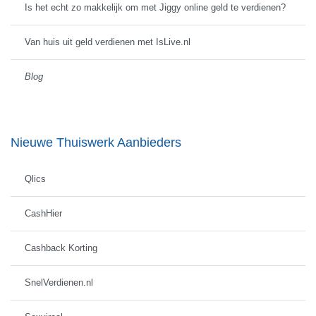
Is het echt zo makkelijk om met Jiggy online geld te verdienen?
Van huis uit geld verdienen met IsLive.nl
Blog
Nieuwe Thuiswerk Aanbieders
Qlics
CashHier
Cashback Korting
SnelVerdienen.nl