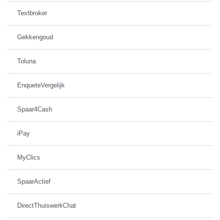
Textbroker
Gekkengoud
Toluna
EnqueteVergelijk
Spaar4Cash
iPay
MyClics
SpaarActief
DirectThuiswerkChat