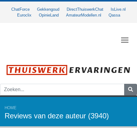
ChatForce
Gekkengoud
DirectThuiswerkChat
IsLive.nl
Euroclix
OpinieLand
AmateurModellen.nl
Qassa
Togg
HOME
Reviews van deze auteur (3940)