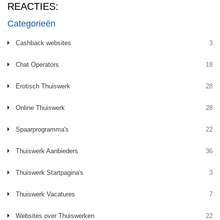
REACTIES:
Categorieën
Cashback websites
3
Chat Operators
18
Erotisch Thuiswerk
28
Online Thuiswerk
28
Spaarprogramma's
22
Thuiswerk Aanbieders
36
Thuiswerk Startpagina's
3
Thuiswerk Vacatures
7
Websites over Thuiswerken
22