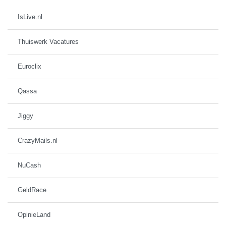
IsLive.nl
Thuiswerk Vacatures
Euroclix
Qassa
Jiggy
CrazyMails.nl
NuCash
GeldRace
OpinieLand