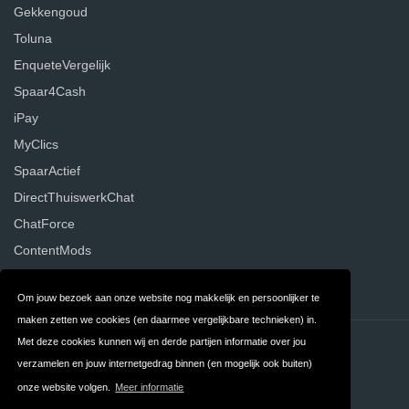
Gekkengoud
Toluna
EnqueteVergelijk
Spaar4Cash
iPay
MyClics
SpaarActief
DirectThuiswerkChat
ChatForce
ContentMods
Temper Works
Om jouw bezoek aan onze website nog makkelijk en persoonlijker te
maken zetten we cookies (en daarmee vergelijkbare technieken) in.
Met deze cookies kunnen wij en derde partijen informatie over jou
Contact
Privacy
verzamelen en jouw internetgedrag binnen (en mogelijk ook buiten)
Algemene Voorwaarden
FAQ
onze website volgen.
Meer informatie