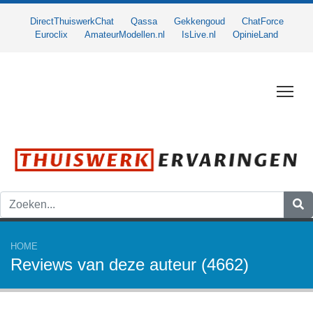
DirectThuiswerkChat
Qassa
Gekkengoud
ChatForce
Euroclix
AmateurModellen.nl
IsLive.nl
OpinieLand
Togg
HOME
Reviews van deze auteur (4662)