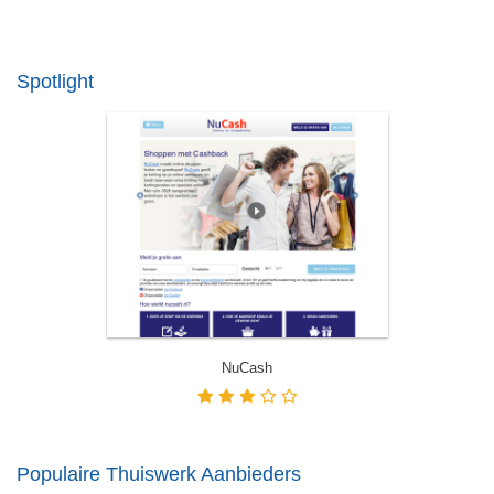
Spotlight
NuCash
Populaire Thuiswerk Aanbieders