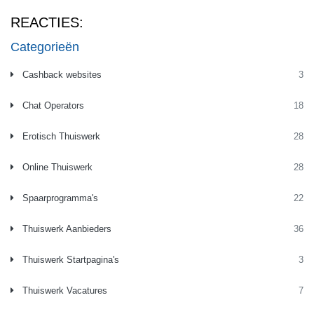
REACTIES:
Categorieën
Cashback websites
3
Chat Operators
18
Erotisch Thuiswerk
28
Online Thuiswerk
28
Spaarprogramma's
22
Thuiswerk Aanbieders
36
Thuiswerk Startpagina's
3
Thuiswerk Vacatures
7