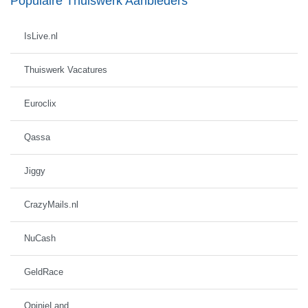
Populaire Thuiswerk Aanbieders
IsLive.nl
Thuiswerk Vacatures
Euroclix
Qassa
Jiggy
CrazyMails.nl
NuCash
GeldRace
OpinieLand