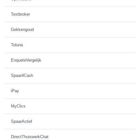
Textbroker
Gekkengoud
Toluna
EnqueteVergelijk
Spaar4Cash
iPay
MyClics
SpaarActief
DirectThuiswerkChat