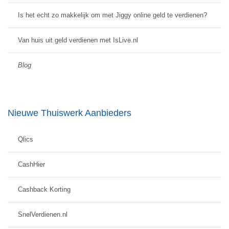
Is het echt zo makkelijk om met Jiggy online geld te verdienen?
Van huis uit geld verdienen met IsLive.nl
Blog
Nieuwe Thuiswerk Aanbieders
Qlics
CashHier
Cashback Korting
SnelVerdienen.nl