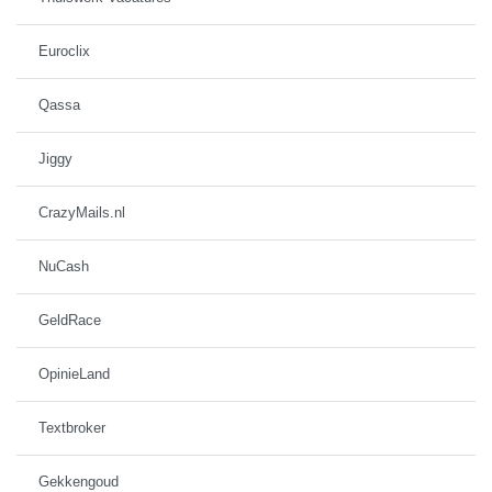
Euroclix
Qassa
Jiggy
CrazyMails.nl
NuCash
GeldRace
OpinieLand
Textbroker
Gekkengoud