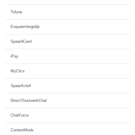
Toluna
EnqueteVergelijk
Spaar4Cash
iPay
MyClics
SpaarActief
DirectThuiswerkChat
ChatForce
ContentMods