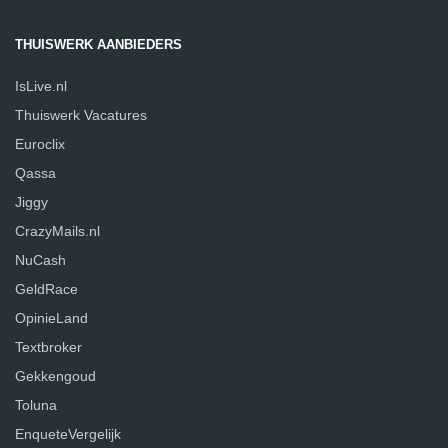
THUISWERK AANBIEDERS
IsLive.nl
Thuiswerk Vacatures
Euroclix
Qassa
Jiggy
CrazyMails.nl
NuCash
GeldRace
OpinieLand
Textbroker
Gekkengoud
Toluna
EnqueteVergelijk