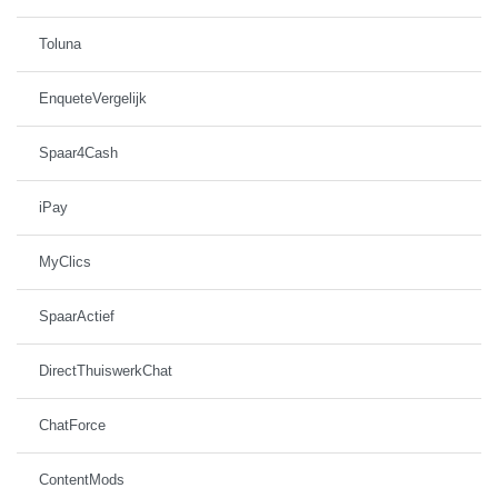
Toluna
EnqueteVergelijk
Spaar4Cash
iPay
MyClics
SpaarActief
DirectThuiswerkChat
ChatForce
ContentMods