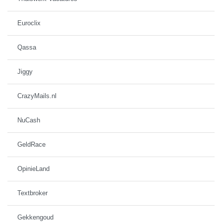
Euroclix
Qassa
Jiggy
CrazyMails.nl
NuCash
GeldRace
OpinieLand
Textbroker
Gekkengoud