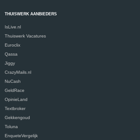
THUISWERK AANBIEDERS
IsLive.nl
Thuiswerk Vacatures
Euroclix
Qassa
Jiggy
CrazyMails.nl
NuCash
GeldRace
OpinieLand
Textbroker
Gekkengoud
Toluna
EnqueteVergelijk