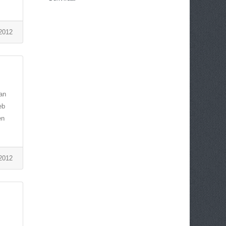
2012
dan
eb
en
2012