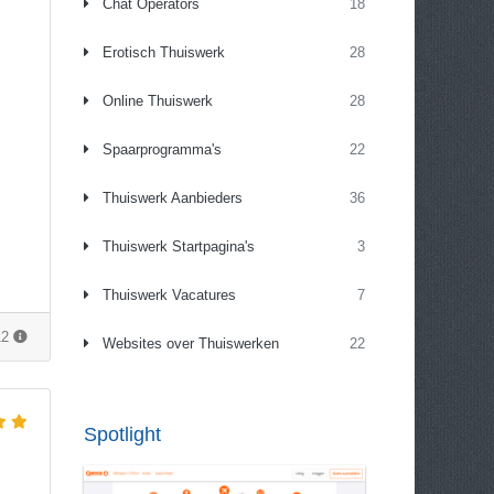
Chat Operators
18
Erotisch Thuiswerk
28
Online Thuiswerk
28
Spaarprogramma's
22
Thuiswerk Aanbieders
36
Thuiswerk Startpagina's
3
Thuiswerk Vacatures
7
12
Websites over Thuiswerken
22
Spotlight