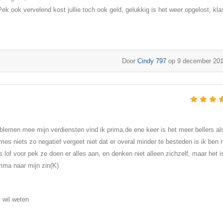
 Pek ook vervelend kost jullie toch ook geld, gelukkig is het weer opgelost, kla
Door
Cindy 797
op 9 december 20
oblemen mee mijn verdiensten vind ik prima,de ene keer is het meer bellers al
s niets zo negatief vergeet niet dat er overal minder te besteden is ik ben n
 lof voor pek ze doen er alles aan, en denken niet alleen zichzelf, maar het i
rima naar mijn zin(K)
t wil weten