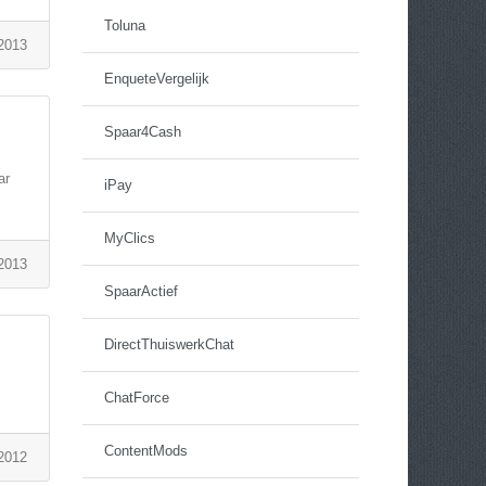
Toluna
 2013
EnqueteVergelijk
Spaar4Cash
ar
iPay
MyClics
 2013
SpaarActief
DirectThuiswerkChat
ChatForce
ContentMods
2012