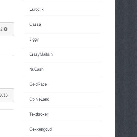
Euroclix
Qassa
12
Jiggy
CrazyMails.nl
NuCash
GeldRace
 2013
OpinieLand
Textbroker
Gekkengoud