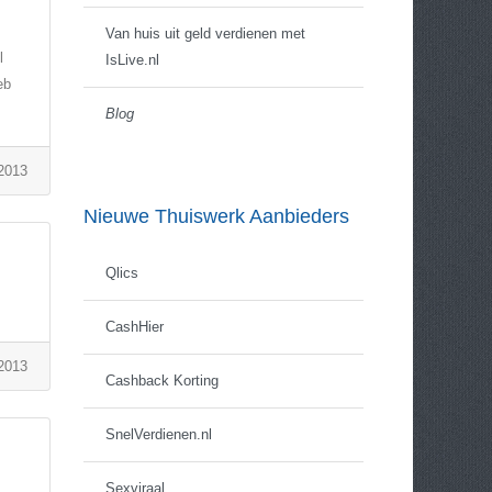
Van huis uit geld verdienen met
l
IsLive.nl
eb
Blog
 2013
Nieuwe Thuiswerk Aanbieders
Qlics
CashHier
 2013
Cashback Korting
SnelVerdienen.nl
Sexviraal