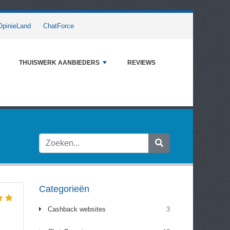
OpinieLand
ChatForce
THUISWERK AANBIEDERS
REVIEWS
Categorieën
Cashback websites
3