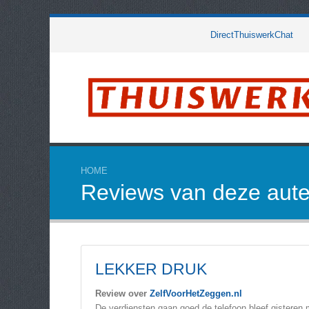
DirectThuiswerkChat
HOME
Reviews van deze aute
LEKKER DRUK
Review over
ZelfVoorHetZeggen.nl
De verdiensten gaan goed de telefoon bleef gisteren ma