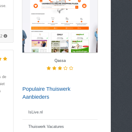
sse.
12
Qassa
s de
iet
Populaire Thuiswerk
s
Aanbieders
IsLive.nl
Thuiswerk Vacatures