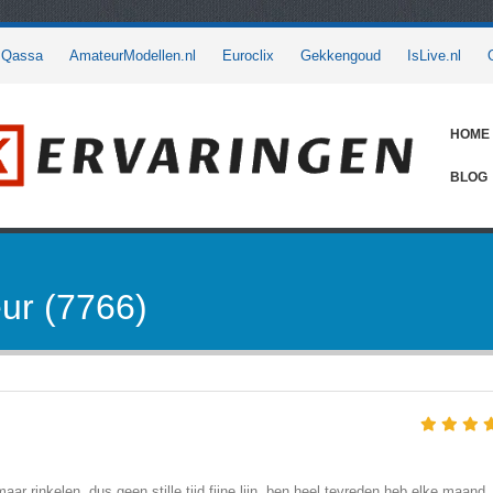
Qassa
AmateurModellen.nl
Euroclix
Gekkengoud
IsLive.nl
HOME
BLOG
ur (7766)
ar rinkelen, dus geen stille tijd fijne lijn, ben heel tevreden heb elke maand