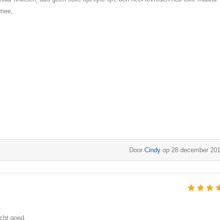
 mee,
Door
Cindy
op 28 december 20
cht goed,