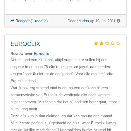
Reageer
(
1 reactie
)
Door
cristina
op 10 juni 2011
EUROCLIX
Review over
Euroclix
Net als anderen zit ik ook altijd vragen in te vullen bij een
enquete in de hoop 75 clix te krijgen, en jawel, na meerdere
vragen "hoor ik niet tot de doelgroep". Voor alle moeite 1 clix.
Erg misleidend.
Wat ik ook erg storend vind is dat na een aankoop bij een
partnerwebsite van Euroclix de verdiende clix nooit worden
bijgesschreven. Misschien dat het bij anderen beter gaat, maar
bij mij nog nooit.
Deze clix kun je dan claimen, en dat kan pas na een maand.
Mijn laatste poging is uitgedraaid op niks, want Euroclix kwam
met de lieflijke mededeling:"Uw emaildres is niet bekend bij