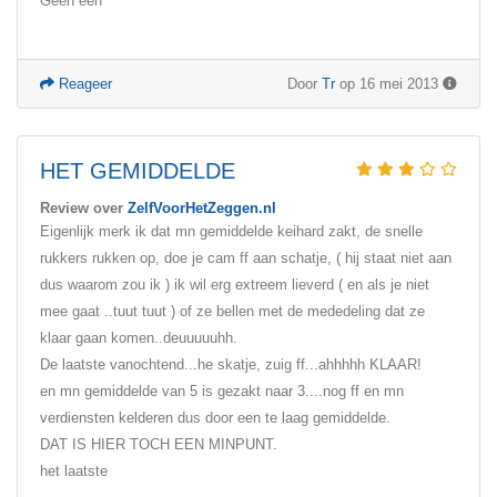
Geen een
Reageer
Door
Tr
op 16 mei 2013
HET GEMIDDELDE
Review over
ZelfVoorHetZeggen.nl
Eigenlijk merk ik dat mn gemiddelde keihard zakt, de snelle
rukkers rukken op, doe je cam ff aan schatje, ( hij staat niet aan
dus waarom zou ik ) ik wil erg extreem lieverd ( en als je niet
mee gaat ..tuut tuut ) of ze bellen met de mededeling dat ze
klaar gaan komen..deuuuuuhh.
De laatste vanochtend...he skatje, zuig ff...ahhhhh KLAAR!
en mn gemiddelde van 5 is gezakt naar 3....nog ff en mn
verdiensten kelderen dus door een te laag gemiddelde.
DAT IS HIER TOCH EEN MINPUNT.
het laatste