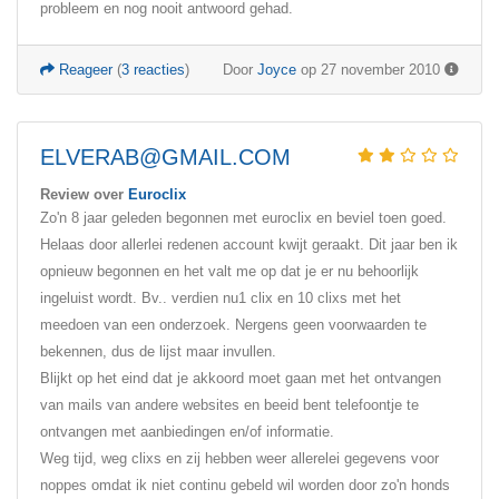
probleem en nog nooit antwoord gehad.
Reageer
(
3 reacties
)
Door
Joyce
op 27 november 2010
ELVERAB@GMAIL.COM
Review over
Euroclix
Zo'n 8 jaar geleden begonnen met euroclix en beviel toen goed.
Helaas door allerlei redenen account kwijt geraakt. Dit jaar ben ik
opnieuw begonnen en het valt me op dat je er nu behoorlijk
ingeluist wordt. Bv.. verdien nu1 clix en 10 clixs met het
meedoen van een onderzoek. Nergens geen voorwaarden te
bekennen, dus de lijst maar invullen.
Blijkt op het eind dat je akkoord moet gaan met het ontvangen
van mails van andere websites en beeid bent telefoontje te
ontvangen met aanbiedingen en/of informatie.
Weg tijd, weg clixs en zij hebben weer allerelei gegevens voor
noppes omdat ik niet continu gebeld wil worden door zo'n honds