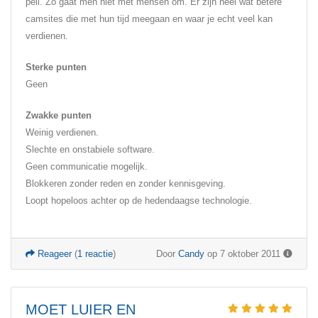
peil. Zo gaat men niet met mensen om. Er zijn heel wat betere
camsites die met hun tijd meegaan en waar je echt veel kan
verdienen.
Sterke punten
Geen
Zwakke punten
Weinig verdienen.
Slechte en onstabiele software.
Geen communicatie mogelijk.
Blokkeren zonder reden en zonder kennisgeving.
Loopt hopeloos achter op de hedendaagse technologie.
Reageer
(
1 reactie
)
Door
Candy
op 7 oktober 2011
MOET LUIER EN