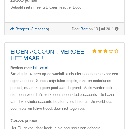
Zwakke punten
Betaald niets meer uit. Geen reactie. Dood
Reageer
(
3 reacties
)
Door
Bart
op 19 juni 2011
EIGEN ACCOUNT, VERGEET
HET MAAR !
Review over
IsLive.nl
Sta al ruim 4 jaren op de wachtlijst als niet nederlandse voor een
eigen account. Spreek mijn talen engels,frans en nederlands
perfect, maar krijg geen poot aan de grond. Mails worden ook
niet beantwoord. Ze verkopen alleen studioaccounts. De bazen
van deze studioaccounts betalen veelal niet uit. Je werkt dus
voor niets en Islive treedt daar niet tegen op.
Zwakke punten
Het EU gevoel daar heeft Islive nog nooit van gehoord.