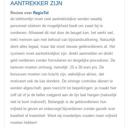
AANTREKKER ZIJN
Review over
RegioTel
de telefoonlijn moet veel aantrekkelijker worden waarbij
personeel stiekem de mogelijkheid biedt om zwart bij te
verdienen. Alhoewel dit niet door de beugel kan, het werkt wel,
trekt mensen aan met behoud van bijstandsuitkering. Natuurlijk
dient alles legaal, maar dat stoot nieuwe geldverdieners af. Het
systeem moet aantrekkelijker zijn: direkt aanmelden en direkt
geld verdienen zonder formulieren en dergelijke procedures. De
tarieven moeten omhoog, namelijk: 25 a 30 euro p/u. De
bonussen moeten van kracht zijn, wekelijkse akties, dat
motiveert ook de luie donders. De strenge controles dienen te
worden afgeschaft: geen toezicht tot beperkingen: je maakt hier
zelf uit of je de beller zwijgend aan de lijn laat hangen (natuurlijk
niet te bont makend!). Belangrijk is de geldverdieners hun
vrijheid te geven en onbezorgd bijverdienen zonder gezeik over
kwaliteit of kwantiteit. Want wij moedertjes zouden meer vrijheid
moeten hebben!