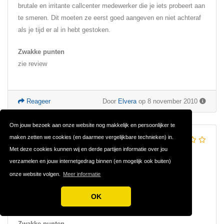
brutale en irritante callcenter medewerker die je iets probeert aan
te smeren. Dit moeten ze eerst goed aangeven en niet achteraf
als je tijd er al in hebt gestoken.
Zwakke punten
zie review
Reageer
Door
Elvera
op 8 november 2010
Om jouw bezoek aan onze website nog makkelijk en persoonlijker te
maken zetten we cookies (en daarmee vergelijkbare technieken) in.
MR.
Met deze cookies kunnen wij en derde partijen informatie over jou
Review over
Qassa
verzamelen en jouw internetgedrag binnen (en mogelijk ook buiten)
Zodra je een betaling aanvraagd beginnen de problemen....:(
onze website volgen.
Meer informatie
Sterke punten
OK
oplichten
Zwakke punten