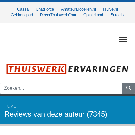
Qassa
ChatForce
AmateurModellen.nl
IsLive.nl
Gekkengoud
DirectThuiswerkChat
OpinieLand
Euroclix
Togg
HOME
Reviews van deze auteur (7345)